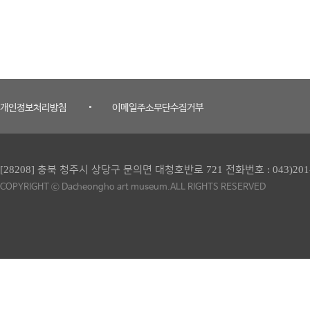
개인정보처리방침
이메일주소무단수집거부
[28208] 충북 청주시 상당구 문의면 대청호반로 721 전화번호 :
043)201
COPYRIGHT ⓒ Dacheongho art museum.ALL RIGHTS RESERVED