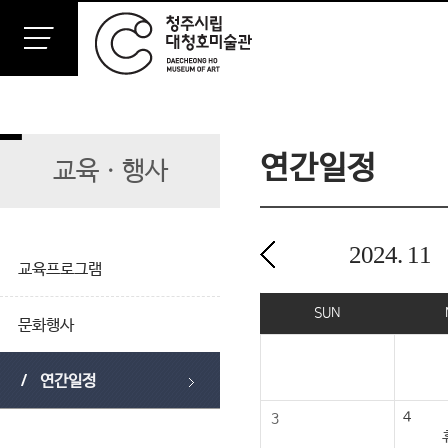
연간일정
교육ㆍ행사
2024.
11
교육프로그램
2024년 11월
SUN
문화행사
연간일정
4
3