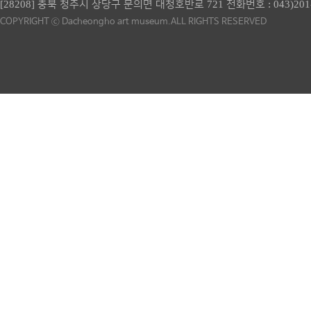
[28208] 충북 청주시 상당구 문의면 대청호반로 721 전화번호 :
043)201
COPYRIGHT ⓒ Dacheongho art museum.ALL RIGHTS RESERVED