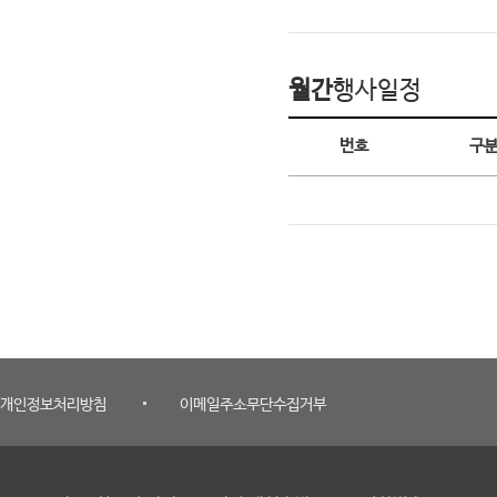
월간
행사일정
월간 행사일정
번호
구
개인정보처리방침
이메일주소무단수집거부