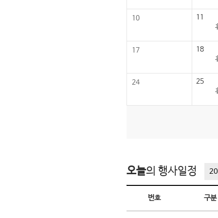
11
10
18
17
25
24
오늘
의 행사일정
20
오늘의 행사일정
번호
구분