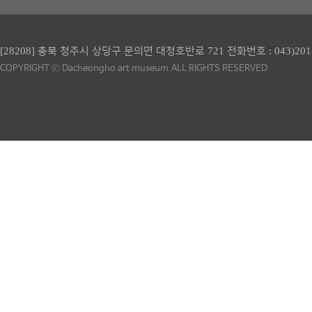
[28208] 충북 청주시 상당구 문의면 대청호반로 721 전화번호 :
043)201
COPYRIGHT ⓒ Dacheongho art museum.ALL RIGHTS RESERVED