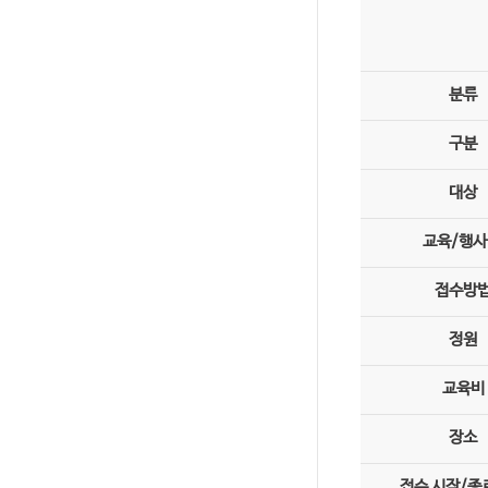
분류
구분
대상
교육/행사
접수방
정원
교육비
장소
접수 시작/종