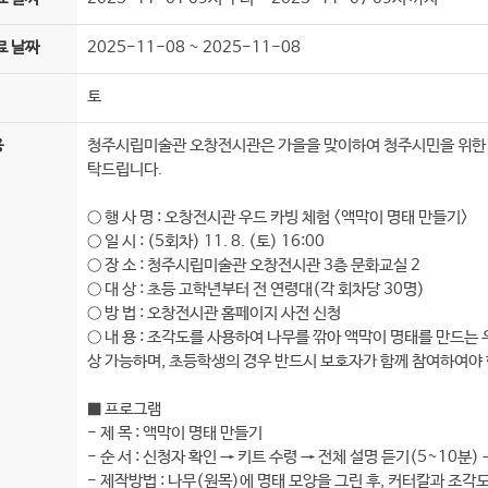
료 날짜
2025-11-08 ~ 2025-11-08
토
용
청주시립미술관 오창전시관은 가을을 맞이하여 청주시민을 위한 특
탁드립니다.
○ 행 사 명 : 오창전시관 우드 카빙 체험 <액막이 명태 만들기>
○ 일 시 : (5회차) 11. 8. (토) 16:00
○ 장 소 : 청주시립미술관 오창전시관 3층 문화교실 2
○ 대 상 : 초등 고학년부터 전 연령대(각 회차당 30명)
○ 방 법 : 오창전시관 홈페이지 사전 신청
○ 내 용 : 조각도를 사용하여 나무를 깎아 액막이 명태를 만드
상 가능하며, 초등학생의 경우 반드시 보호자가 함께 참여하여야 
■ 프로그램
- 제 목 : 액막이 명태 만들기
- 순 서 : 신청자 확인 → 키트 수령 → 전체 설명 듣기(5~10분)
- 제작방법 : 나무(원목)에 명태 모양을 그린 후, 커터칼과 조