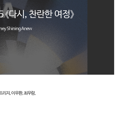
 《다시, 찬란한 여정》
ney Shining Anew
트리지, 이우환, 최우람,