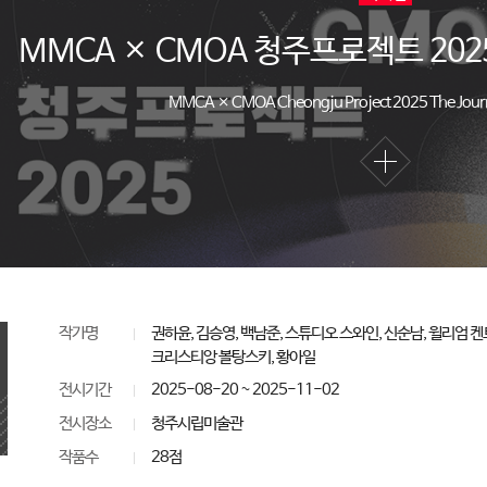
MMCA × CMOA 청주프로젝트 2025
MMCA × CMOA Cheongju Project 2025 The Jour
작가명
권하윤, 김승영, 백남준, 스튜디오 스와인, 신순남, 윌리엄 켄
크리스티앙 볼탕스키, 황아일
전시기간
2025-08-20 ~ 2025-11-02
전시장소
청주시립미술관
작품수
28점