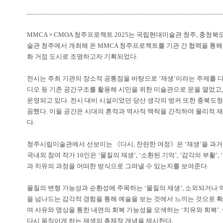
MMCA × CMOA
청주프로젝트
2025
는 국립현대미술관 청주
,
충청북
술관 청주에서 개최해 온
MMCA
청주프로젝트를 기관 간 협력을 통해
화 거점 도시로 조명하고자 기획되었다
.
전시는 주최 기관의 장소적 공통점을 바탕으로
‘
재생
’
이라는 주제를 
디오 등 기존 공간구조를 활용해 시민을 위한 미술관으로 문을 열었고
운영되고 있다
.
전시 대비 시설이었던 당산 생각의 벙커 또한 충북도
꿈했다
.
이들 공간은 시대의 흔적과 역사적 맥락을 간직하며 물리적 
다
.
청주시립미술관에서 선보이는
《
다시
,
찬란한 여정
》
은
‘
재생
’
을 과거
국내외 참여 작가
10
인은
‘
물질의 재생
’, ‘
소환된 기억
’, ‘
감각의 부활
’, ‘
과 치유의 과정을 어떠한 방식으로 그려낼 수 있는지를 보여준다
.
물질의 변형 가능성과 순환성에 주목하는
‘
물질의 재생
’,
소외되거나 
을 넘나드는 감각적 경험을 통해 예술을 보는 것에서 느끼는 것으로 
며 사유와 명상을 통한 내면의 회복 가능성을 모색하는
‘
치유와 회복
’.
다시 움직이게 하는 재생의 총체적 개념을 제시한다
.