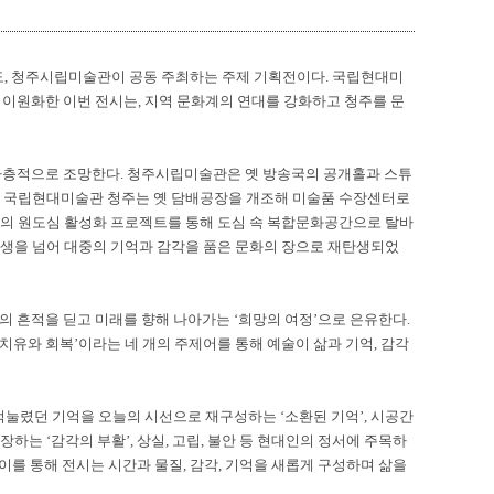
도
,
청주시립미술관이 공동 주최하는 주제 기획전이다
.
국립현대미
 이원화한 이번 전시는
,
지역 문화계의 연대를 강화하고 청주를 문
다층적으로 조망한다
.
청주시립미술관은 옛 방송국의 공개홀과 스튜
,
국립현대미술관 청주는 옛 담배공장을 개조해 미술품 수장센터로
청의 원도심 활성화 프로젝트를 통해 도심 속 복합문화공간으로 탈바
재생을 넘어 대중의 기억과 감각을 품은 문화의 장으로 재탄생되었
의 흔적을 딛고 미래를 향해 나아가는
‘
희망의 여정
’
으로 은유한다
.
치유와 회복
’
이라는 네 개의 주제어를 통해 예술이 삶과 기억
,
감각
억눌렸던 기억을 오늘의 시선으로 재구성하는
‘
소환된 기억
’,
시공간
확장하는
‘
감각의 부활
’,
상실
,
고립
,
불안 등 현대인의 정서에 주목하
이를 통해 전시는 시간과 물질
,
감각
,
기억을 새롭게 구성하며 삶을