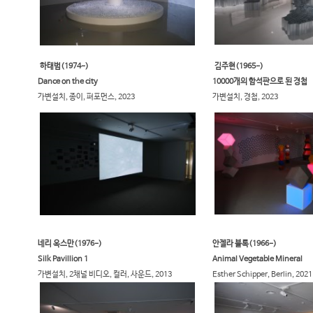
하태범(1974-)
김주현(1965-)
Dance on the city
​10000개의 함석판으로 된 경첩
가변설치, 종이, 퍼포먼스, 2023​
가변설치, 경첩, 2023​​
네리 옥스만(1976-)
안젤라 블록(1966-)
Silk Pavillion 1
​Animal Vegetable Mineral
가변설치, 2채널 비디오, 컬러, 사운드, 2013​
Esther Schipper, Berlin, 2021