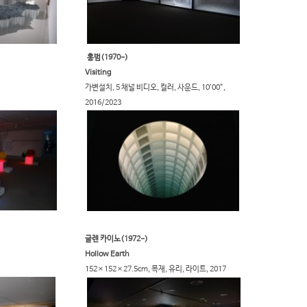
홍범(1970-)
Visiting
가변설치, 5 채널 비디오, 컬러, 사운드, 10’00”,
2016/2023​​
글렌 카이노(1972-)
Hollow Earth
​
152×152×27.5cm, 목재, 유리, 라이트, 2017​