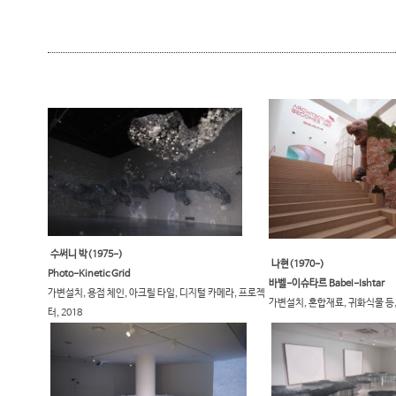
수써니 박(1975-)​​
나현(1970-)
Photo-Kinetic Grid
바벨-이슈타르 Babel-Ishtar
가변설치, 용접 체인, 아크릴 타일, 디지털 카메라, 프로젝
가변설치, 혼합재료, 귀화식물 등, 2
터, 2018​