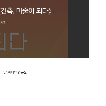
건축, 미술이 되다》
 Art
박여주, 수써니박, 안규철,