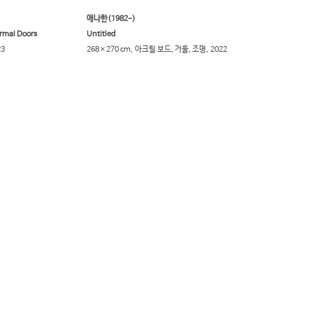
애나한(1982-)
rmal Doors
Untitled
23
268×270 cm,
아크릴 보드, 거울, 조명,
2022