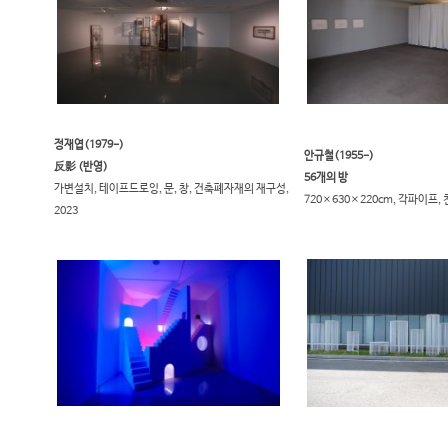
정재​
엽(1979-)
안규철(1955-)
反影 (반영)
56개의 방
가변설치, 테이프드로잉, 문, 창, 건축폐자재의 재구성,
720×630×220cm, 각파이프, 천,
2023​