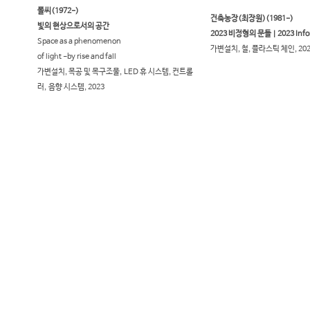
폴씨(1972-)
건축농장(최장원)(1981-)
빛의 현상으로서의 공간
2023 비정형의 문들 | 2023 Info
Space as a phenomenon
가변설치, 철, 플라스틱 체인, 20
of light -by rise and fall
가변설치, 목공 및 목구조물,
LED 휴 시스템, 컨트롤
러,
음향 시스템, 2023
​