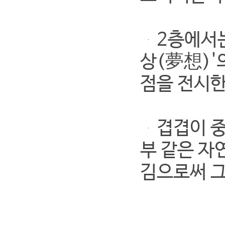
2층에서는 
상(夢想)'
점을 전시한
겹겹이 중첩
부 같은 자
김으로써 그