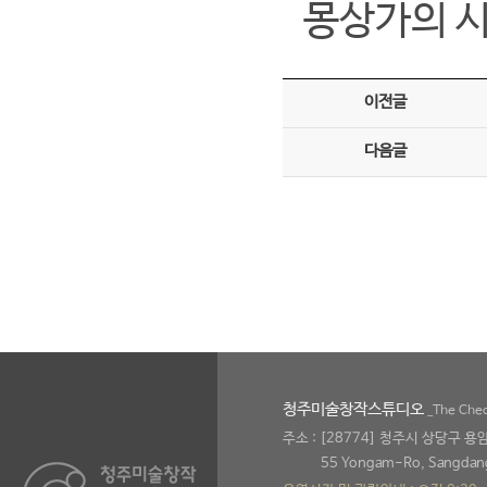
몽상가의 시
이전글
다음글
청주미술창작스튜디오
_The Cheo
주소 : [28774] 청주시 상당구 
55 Yongam-Ro, Sangdan