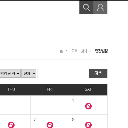
교육ㆍ행사
연간일정
THU
FRI
SAT
1
7
8