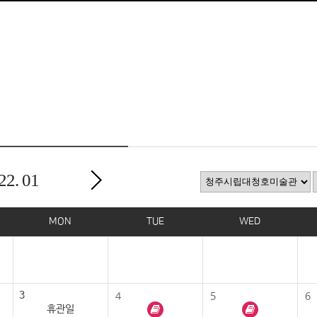
22.
01
MON
TUE
WED
3
4
5
6
휴관일