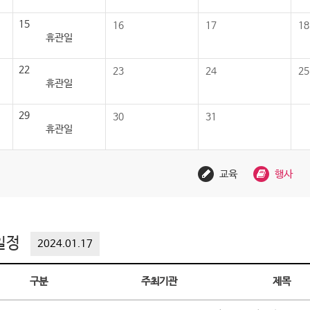
15
16
17
18
휴관일
22
23
24
25
휴관일
29
30
31
휴관일
교육
행사
일정
2024.01.17
구분
주최기관
제목