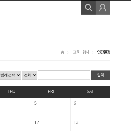
교육ㆍ행사
연간일정
THU
FRI
SAT
5
6
12
13