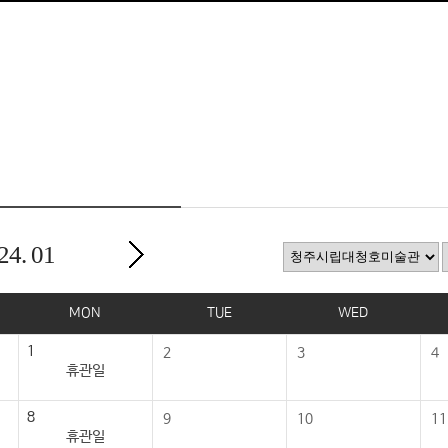
24.
01
MON
TUE
WED
1
2
3
4
휴관일
8
9
10
11
휴관일