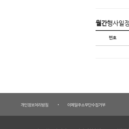
월간
행사일
월간 행사일정
번호
개인정보처리방침
이메일주소무단수집거부