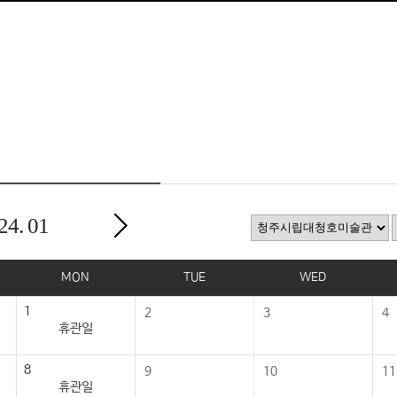
24.
01
MON
TUE
WED
1
2
3
4
휴관일
8
9
10
11
휴관일