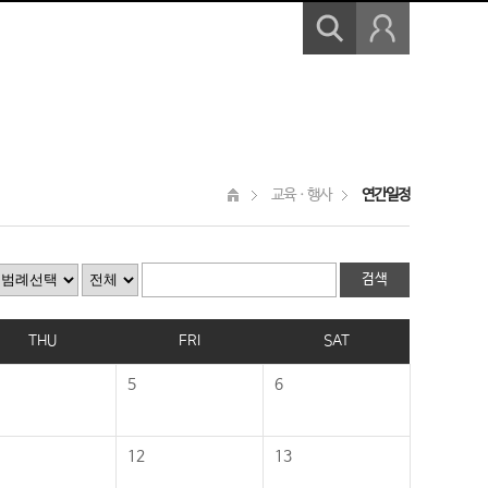
교육ㆍ행사
연간일정
THU
FRI
SAT
5
6
12
13