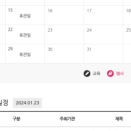
15
16
17
18
휴관일
22
23
24
25
휴관일
29
30
31
휴관일
교육
행사
일정
2024.01.23
구분
주최기관
제목