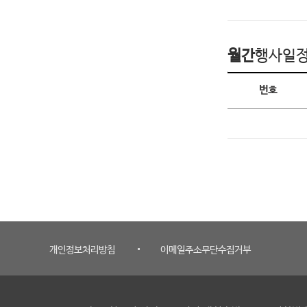
월간
행사일
월간 행사일정
번호
개인정보처리방침
이메일주소무단수집거부