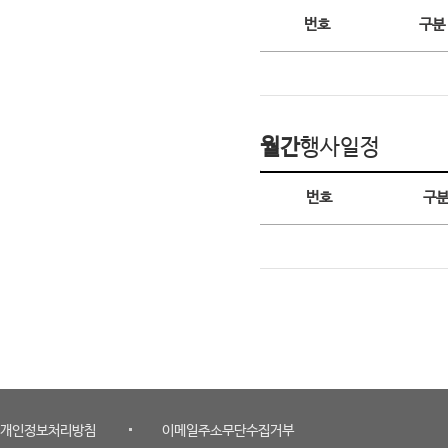
오늘의 행사일정
번호
구분
월간
행사일정
월간 행사일정
번호
구
개인정보처리방침
이메일주소무단수집거부