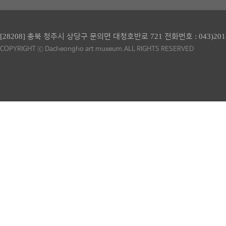
[28208] 충북 청주시 상당구 문의면 대청호반로 721 전화번호 :
043)201
COPYRIGHT ⓒ Dacheongho art museum.ALL RIGHTS RESERVED