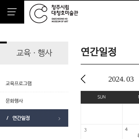
연간일정
교육ㆍ행사
2024.
03
교육프로그램
2024년 03월
SUN
문화행사
연간일정
4
3