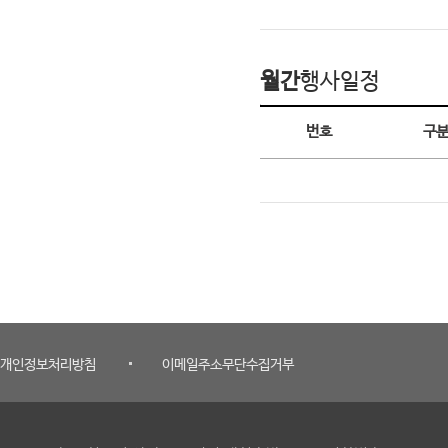
월간
행사일정
월간 행사일정
번호
구
개인정보처리방침
이메일주소무단수집거부