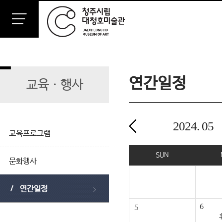
연간일정
교육ㆍ행사
2024.
05
교육프로그램
2024년 05월
SUN
문화행사
연간일정
6
5