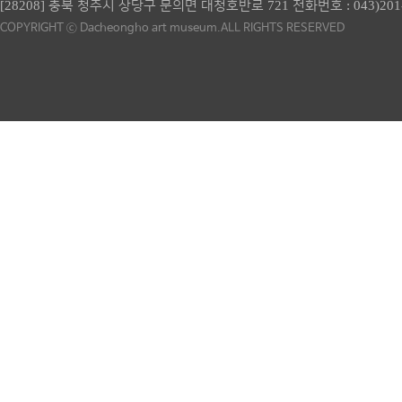
[28208] 충북 청주시 상당구 문의면 대청호반로 721 전화번호 :
043)201
COPYRIGHT ⓒ Dacheongho art museum.ALL RIGHTS RESERVED