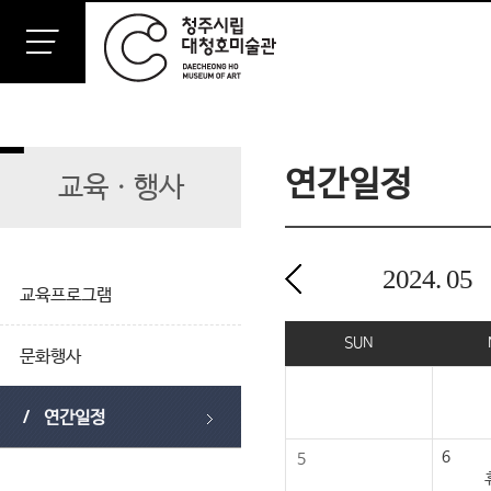
연간일정
교육ㆍ행사
2024.
05
교육프로그램
2024년 05월
SUN
문화행사
연간일정
6
5