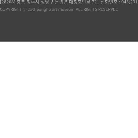
[28208] 충북 청주시 상당구 문의면 대청호반로 721 전화번호 :
043)201
COPYRIGHT ⓒ Dacheongho art museum.ALL RIGHTS RESERVED