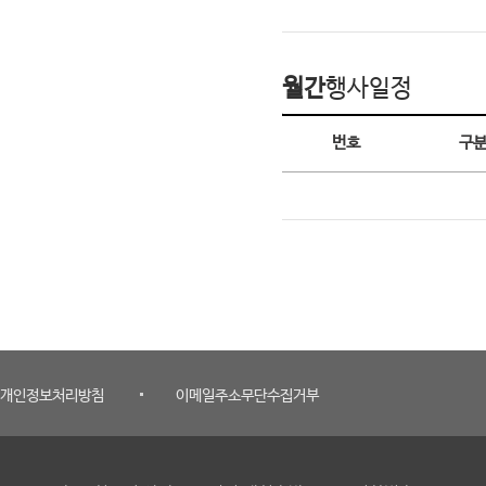
월간
행사일정
월간 행사일정
번호
구
개인정보처리방침
이메일주소무단수집거부