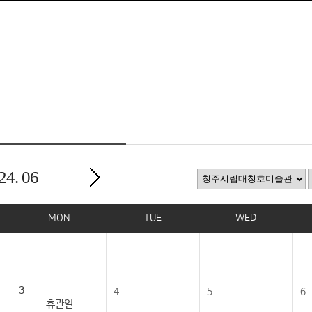
24.
06
MON
TUE
WED
3
4
5
6
휴관일