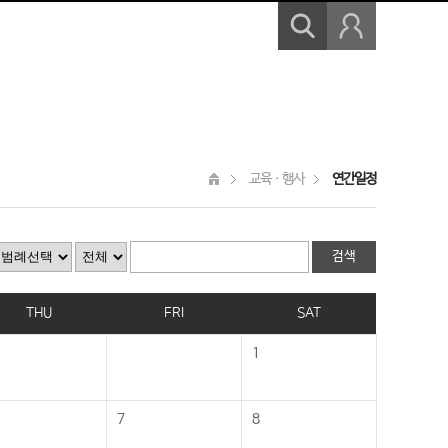
교육ㆍ행사
연간일정
THU
FRI
SAT
1
7
8