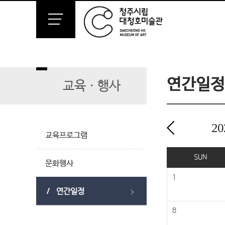
연간일정
교육ㆍ행사
20
교육프로그램
2024년 12월
SUN
문화행사
1
연간일정
8