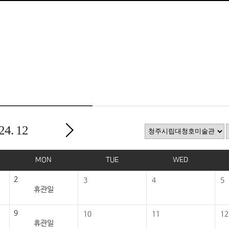
24.
12
MON
TUE
WED
2
3
4
5
휴관일
9
10
11
12
휴관일