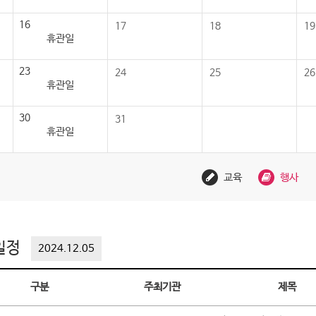
16
17
18
19
휴관일
23
24
25
26
휴관일
30
31
휴관일
교육
행사
일정
2024.12.05
구분
주최기관
제목