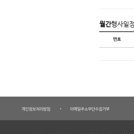
월간
행사일
월간 행사일정
번호
개인정보처리방침
이메일주소무단수집거부