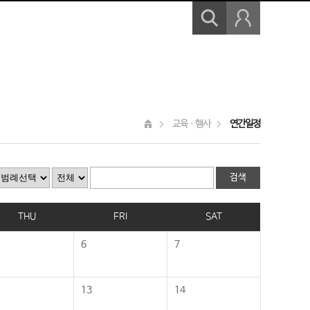
교육ㆍ행사
연간일정
THU
FRI
SAT
6
7
13
14