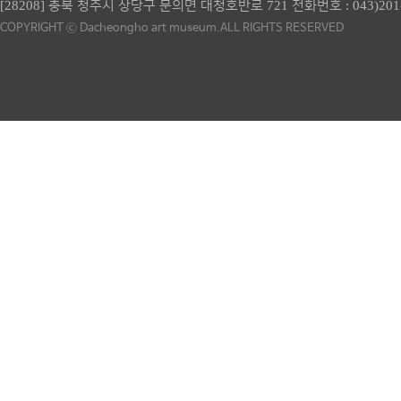
[28208] 충북 청주시 상당구 문의면 대청호반로 721 전화번호 :
043)201
COPYRIGHT ⓒ Dacheongho art museum.ALL RIGHTS RESERVED