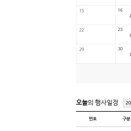
16
15
23
22
30
29
오늘
의 행사일정
20
오늘의 행사일정
번호
구분