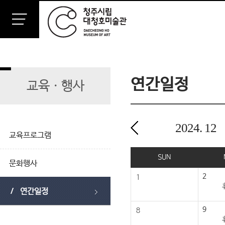
연간일정
교육ㆍ행사
2024.
12
교육프로그램
2024년 12월
SUN
문화행사
2
1
연간일정
9
8