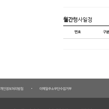
월간
행사일정
월간 행사일정
번호
구
개인정보처리방침
이메일주소무단수집거부