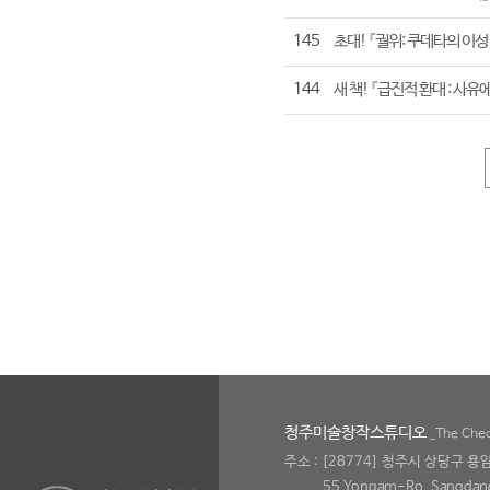
145
초대! 『궐위: 쿠데타의 이성
144
새 책! 『급진적 환대 : 
청주미술창작스튜디오
_The Cheo
주소 : [28774] 청주시 상당구 
55 Yongam-Ro, Sangdan