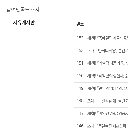
참여만족도 조사
자유게시판 목록
자유게시판
번호
153
새 책! 『목매달린 자들의 런
152
초대! 『만국의 악당』 출간 
151
새 책! 『예술적 다중의 웅성
150
새 책! 『취약함의 정신사,
149
새 책! 『만국의 악당 : 황
148
초대! 『급진적 환대』 출간 
147
새 책! 『비인간 권력 : 
146
초대! 『홀란트 단체초상화』 